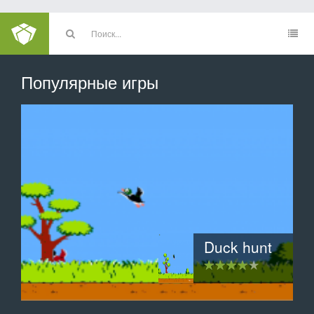
Популярные игры
Инопланетное вторжение
3D хартвиг шахматы
Clamsy Bird
Duck hunt
Тетрис
2048
Защитник зубов: Сага о конфетной орде