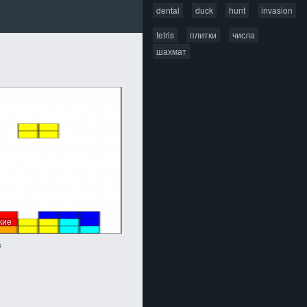
dental
duck
hunt
invasion
tetris
плитки
числа
шахмат
ские
с