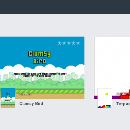
Квесты
Логиче
Clamsy Bird
Тетри