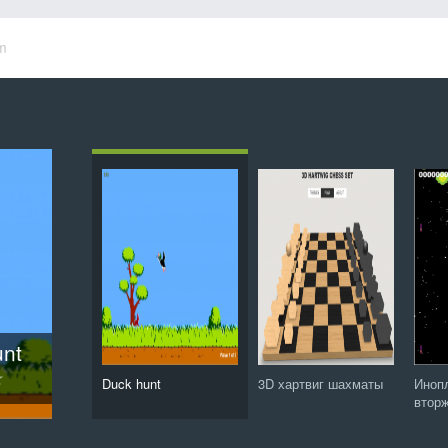
m
ие
ты
ird
unt
ис
48
Защитник зубов: Сага о конфетной орде
Duck hunt
3D хартвиг шахматы
Иноп
втор