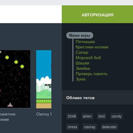
АВТОРИЗАЦИЯ
Мини игры
Пятнашки
Крестики-нолики
Сапер
Морской бой
Шашки
Змейка
Проверь память
Зума
Облако тегов
ланетное
Clamsy Bird
Защитник зубов: Сага
20
2048
allien
bird
candy
жение
о конфетной орде
chess
clamsy
defender