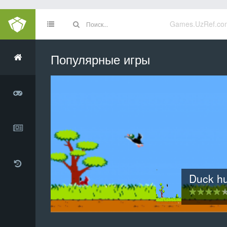
Games.UzRef.co
Популярные игры
Инопланетное вторжен
3D хартвиг шахма
Clamsy B
Duck h
Тетр
20