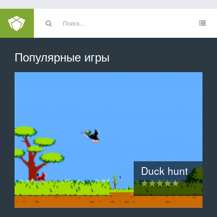
Популярные игры
Инопланетное вторжение
3D хартвиг шахматы
Clamsy Bird
Duck hunt
Тетрис
2048
Защитник зубов: Сага о конфетной орде