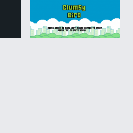
Квесты
Clamsy Bird
Назад