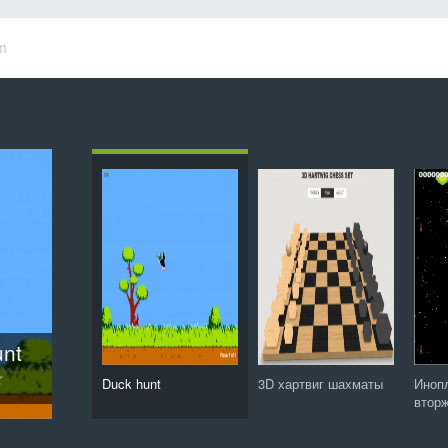
m
ие
ты
ird
unt
ис
48
Защитник зубов: Сага о конфетной орде
Duck hunt
3D хартвиг шахматы
Иноп
втор