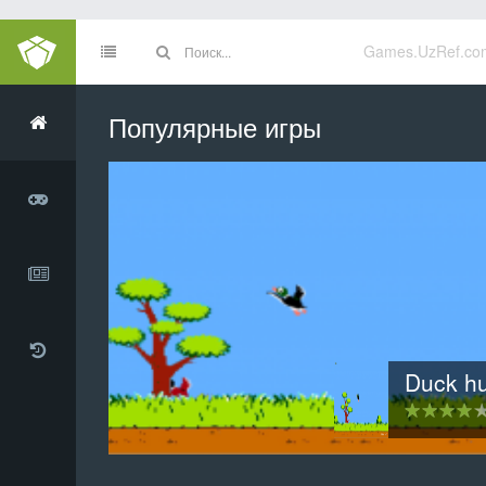
Games.UzRef.co
Популярные игры
Инопланетное вторжен
3D хартвиг шахма
Clamsy B
Duck h
Тетр
20