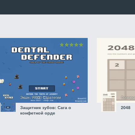
Экшн / RPG / Стратегии
Логиче
Защитник зубов: Сага о
2048
конфетной орде