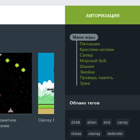
АВТОРИЗАЦИЯ
Мини игры
Пятнашки
Крестики-нолики
Сапер
Морской бой
Шашки
Змейка
Проверь память
Зума
Облако тегов
ланетное
Clamsy Bird
Защитник зубов: Сага
20
2048
allien
bird
candy
жение
о конфетной орде
chess
clamsy
defender