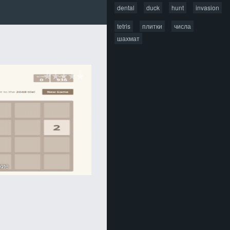
dental
duck
hunt
invasion
tetris
плитки
числа
шахмат
ские