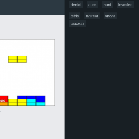
dental
duck
hunt
invasion
tetris
плитки
числа
шахмат
ские
с