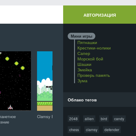
АВТОРИЗАЦИЯ
Мини игры
Пятнашки
Крестики-нолики
Сапер
Морской бой
Шашки
Змейка
Проверь память
Зума
Облако тегов
ланетное
Clamsy Bird
Защитник зубов: Сага
20
2048
allien
bird
candy
жение
о конфетной орде
chess
clamsy
defender