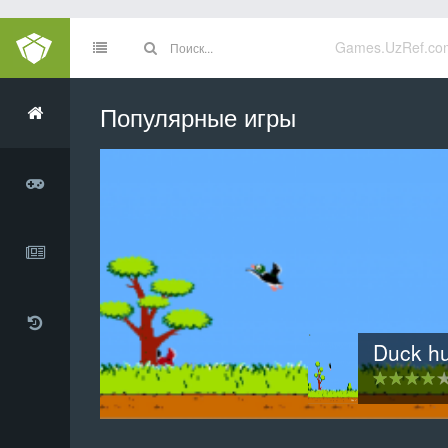
Games.UzRef.co
Популярные игры
Инопланетное вторжен
3D хартвиг шахма
Clamsy B
Duck h
Тетр
20