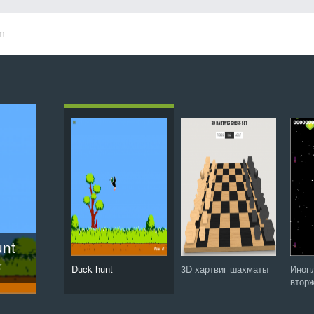
m
ие
ты
ird
unt
ис
48
Защитник зубов: Сага о конфетной орде
Duck hunt
3D хартвиг шахматы
Иноп
втор