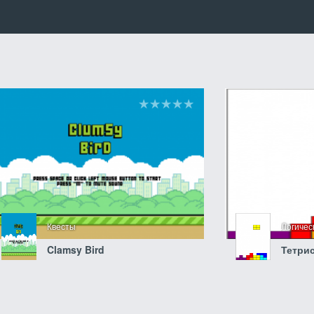
Квесты
Логиче
Clamsy Bird
Тетри