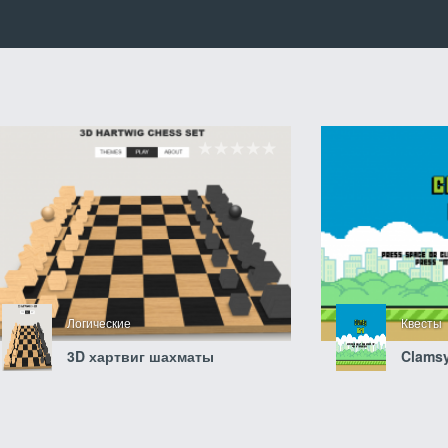
Логические
Квесты
3D хартвиг шахматы
Clamsy