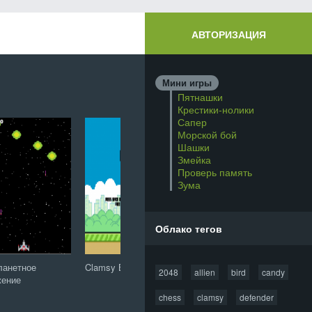
АВТОРИЗАЦИЯ
Мини игры
Пятнашки
Крестики-нолики
Сапер
Морской бой
Шашки
Змейка
Проверь память
Зума
Облако тегов
ланетное
Clamsy Bird
Защитник зубов: Сага
20
2048
allien
bird
candy
жение
о конфетной орде
chess
clamsy
defender