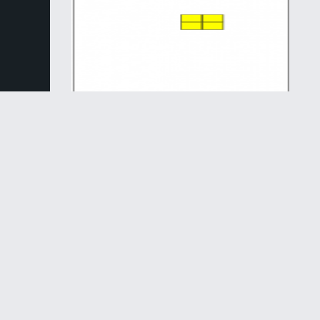
Логические
Тетрис
Назад