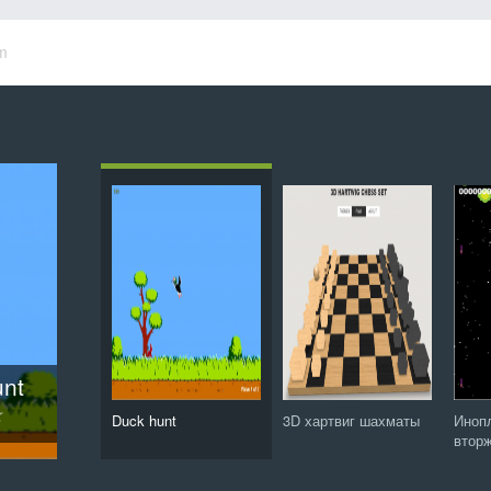
m
ие
ты
ird
unt
ис
48
Защитник зубов: Сага о конфетной орде
Duck hunt
3D хартвиг шахматы
Иноп
втор