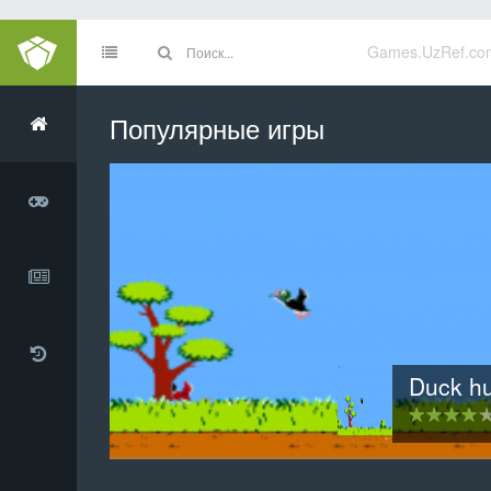
Games.UzRef.co
Популярные игры
Инопланетное вторжен
3D хартвиг шахма
Clamsy B
Duck h
Тетр
20