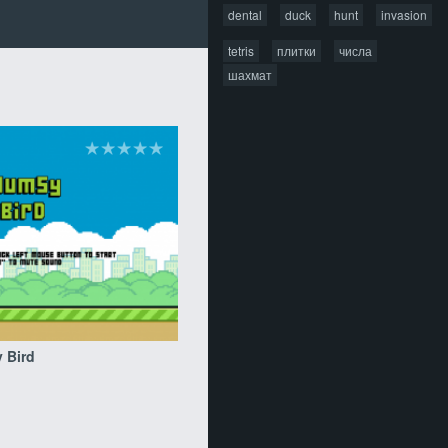
dental
duck
hunt
invasion
tetris
плитки
числа
шахмат
 Bird