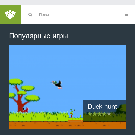
Популярные игры
Инопланетное вторжение
3D хартвиг шахматы
Clamsy Bird
Duck hunt
Тетрис
2048
Защитник зубов: Сага о конфетной орде