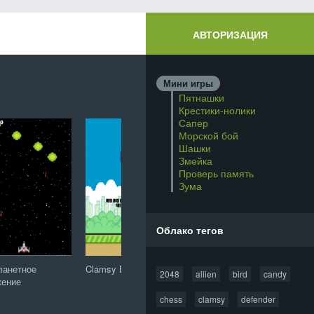
АВТОРИЗАЦИЯ
Мини игры
Пятнашки
Крестики-нолики
Сапер
Морской бой
Шашки
Змейка
Проверь память
Зума
Облако тегов
ланетное
Clamsy Bird
Защитник зубов: Сага
20
2048
allien
bird
candy
жение
о конфетной орде
chess
clamsy
defender