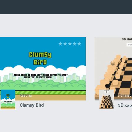
Квесты
Логиче
Clamsy Bird
3D ха