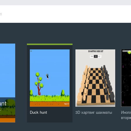
m
ие
ты
ird
unt
ис
48
Защитник зубов: Сага о конфетной орде
Duck hunt
3D хартвиг шахматы
Иноп
втор