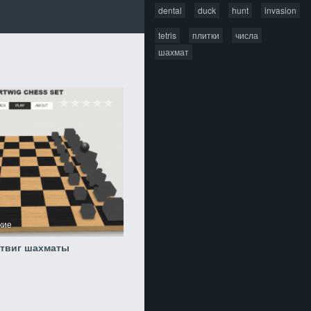
dental
duck
hunt
invasion
tetris
плитки
числа
шахмат
ские
ртвиг шахматы