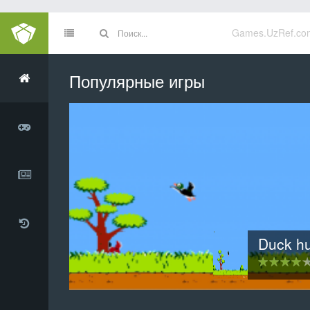
Games.UzRef.co
Популярные игры
Инопланетное вторжен
3D хартвиг шахма
Clamsy B
Duck h
Тетр
20