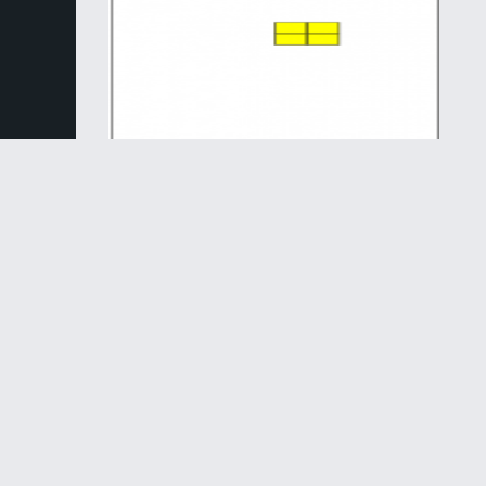
Логические
Тетрис
Назад